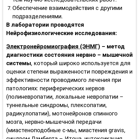
Обеспечение взаимодействия с другими
подразделениями.
В лаборатории проводятся
Нейрофизиологические исследования:
Электронейромиография (ЭНМГ)
– метод
диагностики состояния нервно – мышечной
системы
,
который широко используется для
оценки степени выраженности повреждения и
эффективности проводимого лечения при
патологиях: периферических нервов
(полиневропатии, локальные невропатии –
туннельные синдромы, плексопатии,
радикулопатии), мотонейронов спинного
мозга, нервно-мышечной передачи
(миастеноподобные с-мы, миастения gravis,
синдром Ламберта – Итона, интоксикация