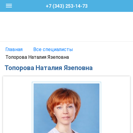
+7 (343) 253-14-73
Главная
Все специалисты
Топорова Наталия Язеповна
Топорова Наталия Язеповна